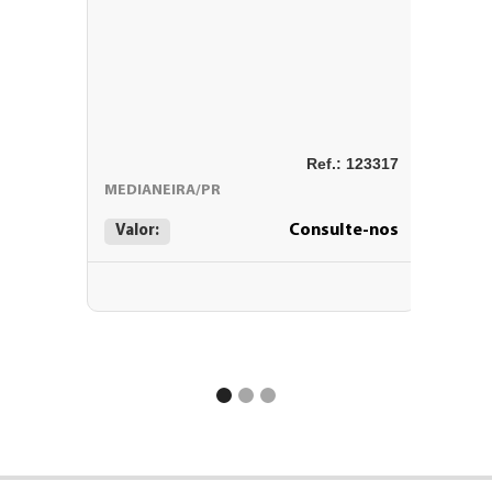
Loteam
Ref.: 123317
Vendr
MEDIANEIRA/PR
MEDIAN
Consulte-nos
Valor:
Valor: