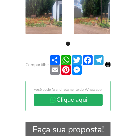
Share
WhatsApp
Twitter
Facebook
Telegram
Compartilhe:
Email
Pinterest
Messenger
Você pode falar diretamente do Whatsapp!
Clique aqui
Faça sua proposta!